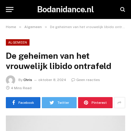
Bodanidance.nl
»
»
Home
Algemeen
De geheimen van het vrouwelijk libido ontrafeld
ALGEMEEN
De geheimen van het
vrouwelijk libido ontrafeld
By
Chris
oktober 8, 2024
Geen reacties
4 Mins Read
Facebook
Twitter
Pinterest