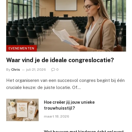
EVENEMENTEN
Waar vind je de ideale congreslocatie?
By
Chris
juli 21, 2026
0
Het organiseren van een succesvol congres begint bij één
cruciale keuze: de juiste locatie. Of…
Hoe creëer jij jouw unieke
trouwhuisstijl?
maart 18, 2026
Wat bouwen met kinderen écht oplevert